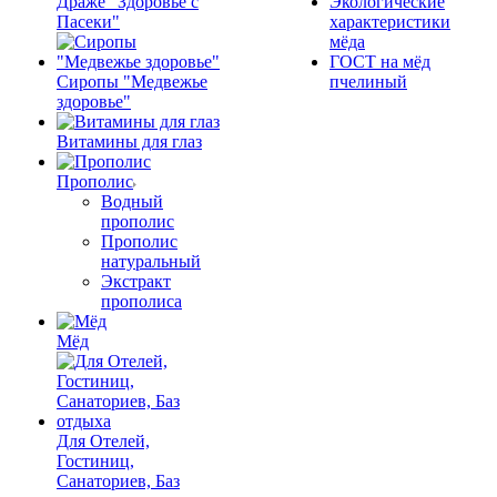
Драже "Здоровье с
Экологические
Пасеки"
характеристики
мёда
ГОСТ на мёд
Сиропы "Медвежье
пчелиный
здоровье"
Витамины для глаз
Прополис
Водный
прополис
Прополис
натуральный
Экстракт
прополиса
Мёд
Для Отелей,
Гостиниц,
Санаториев, Баз