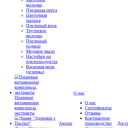
молочко
Пчелиная перга
Цветочная
пыльца
Пчелиный воск
Трутневое
молочко
Пчелиный
подмор
Медовое мыло
Настойки на
пчелопродуктах
Восковая моль
(огневка)
О нас
Пищевые
витаминные
О нас
комплексы,
Сертификаты
экстракты
Отзывы
Контрактное
Акции
производство
Дост