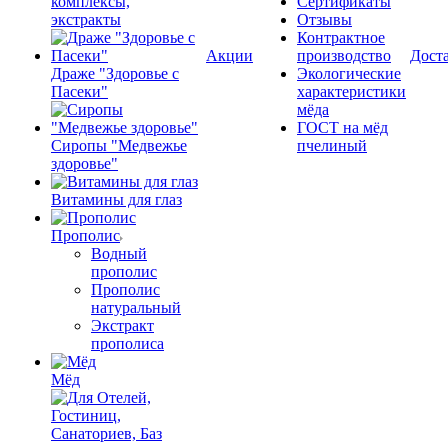
комплексы,
Сертификаты
экстракты
Отзывы
Контрактное
Акции
производство
Дост
Драже "Здоровье с
Экологические
Пасеки"
характеристики
мёда
ГОСТ на мёд
Сиропы "Медвежье
пчелиный
здоровье"
Витамины для глаз
Прополис
Водный
прополис
Прополис
натуральный
Экстракт
прополиса
Мёд