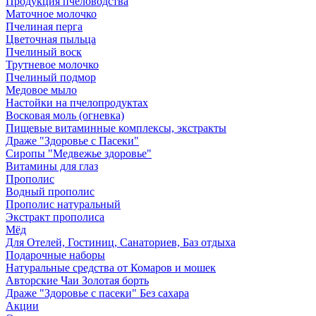
Продукция пчеловодства
Маточное молочко
Пчелиная перга
Цветочная пыльца
Пчелиный воск
Трутневое молочко
Пчелиный подмор
Медовое мыло
Настойки на пчелопродуктах
Восковая моль (огневка)
Пищевые витаминные комплексы, экстракты
Драже "Здоровье с Пасеки"
Сиропы "Медвежье здоровье"
Витамины для глаз
Прополис
Водный прополис
Прополис натуральный
Экстракт прополиса
Мёд
Для Отелей, Гостиниц, Санаториев, Баз отдыха
Подарочные наборы
Натуральные средства от Комаров и мошек
Авторские Чаи Золотая борть
Драже "Здоровье с пасеки" Без сахара
Акции