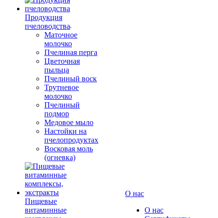
Продукция
пчеловодства
Маточное
молочко
Пчелиная перга
Цветочная
пыльца
Пчелиный воск
Трутневое
молочко
Пчелиный
подмор
Медовое мыло
Настойки на
пчелопродуктах
Восковая моль
(огневка)
О нас
Пищевые
витаминные
О нас