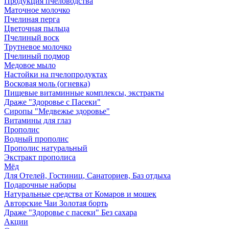
Продукция пчеловодства
Маточное молочко
Пчелиная перга
Цветочная пыльца
Пчелиный воск
Трутневое молочко
Пчелиный подмор
Медовое мыло
Настойки на пчелопродуктах
Восковая моль (огневка)
Пищевые витаминные комплексы, экстракты
Драже "Здоровье с Пасеки"
Сиропы "Медвежье здоровье"
Витамины для глаз
Прополис
Водный прополис
Прополис натуральный
Экстракт прополиса
Мёд
Для Отелей, Гостиниц, Санаториев, Баз отдыха
Подарочные наборы
Натуральные средства от Комаров и мошек
Авторские Чаи Золотая борть
Драже "Здоровье с пасеки" Без сахара
Акции