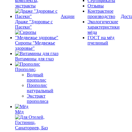
комплексы,
Сертификаты
экстракты
Отзывы
Контрактное
Акции
производство
Дост
Драже "Здоровье с
Экологические
Пасеки"
характеристики
мёда
ГОСТ на мёд
Сиропы "Медвежье
пчелиный
здоровье"
Витамины для глаз
Прополис
Водный
прополис
Прополис
натуральный
Экстракт
прополиса
Мёд