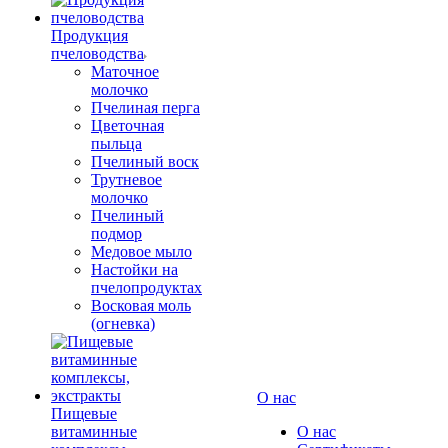
Продукция
пчеловодства
Маточное
молочко
Пчелиная перга
Цветочная
пыльца
Пчелиный воск
Трутневое
молочко
Пчелиный
подмор
Медовое мыло
Настойки на
пчелопродуктах
Восковая моль
(огневка)
О нас
Пищевые
витаминные
О нас